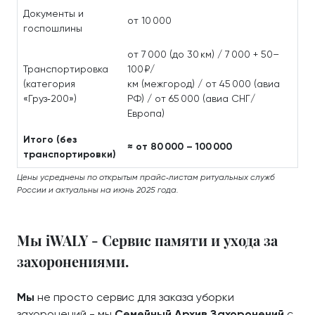
Документы и
от 10 000
госпошлины
от 7 000 (до 30 км) / 7 000 + 50–
Транспортировка
100 ₽/
(категория
км (межгород) / от 45 000 (авиа
«Груз‑200»)
РФ) / от 65 000 (авиа СНГ/
Европа)
Итого (без
≈ от 80 000 – 100 000
транспортировки)
Цены усреднены по открытым прайс‑листам ритуальных служб
России и актуальны на июнь 2025 года.
Мы iWALY - Сервис памяти и ухода за
захоронениями.
Мы
не просто сервис для заказа уборки
захоронений - мы
Семейный Архив Захоронений
с