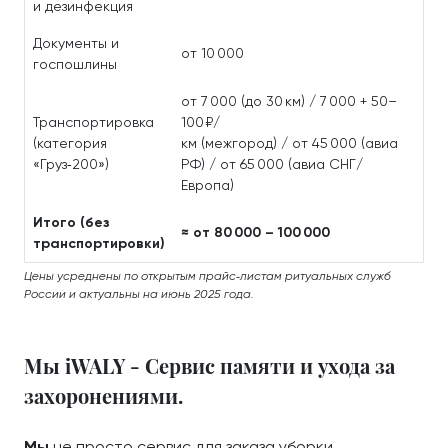
и дезинфекция
Документы и
от 10 000
госпошлины
от 7 000 (до 30 км) / 7 000 + 50–
Транспортировка
100 ₽/
(категория
км (межгород) / от 45 000 (авиа
«Груз‑200»)
РФ) / от 65 000 (авиа СНГ/
Европа)
Итого (без
≈ от 80 000 – 100 000
транспортировки)
Цены усреднены по открытым прайс‑листам ритуальных служб
России и актуальны на июнь 2025 года.
Мы iWALY - Сервис памяти и ухода за
захоронениями.
Мы
не просто сервис для заказа уборки