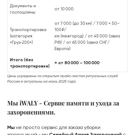
Документы и
от 10 000
госпошлины
от 7 000 (до 30 км) / 7 000 + 50–
Транспортировка
100 ₽/
(категория
км (межгород) / от 45 000 (авиа
«Груз‑200»)
РФ) / от 65 000 (авиа СНГ/
Европа)
Итого (без
≈ от 80 000 – 100 000
транспортировки)
Цены усреднены по открытым прайс‑листам ритуальных служб
России и актуальны на июнь 2025 года.
Мы iWALY - Сервис памяти и ухода за
захоронениями.
Мы
не просто сервис для заказа уборки
захоронений - мы
Семейный Архив Захоронений
с