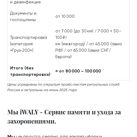
и дезинфекция
Документы и
от 10 000
госпошлины
от 7 000 (до 30 км) / 7 000 + 50–
Транспортировка
100 ₽/
(категория
км (межгород) / от 45 000 (авиа
«Груз‑200»)
РФ) / от 65 000 (авиа СНГ/
Европа)
Итого (без
≈ от 80 000 – 100 000
транспортировки)
Цены усреднены по открытым прайс‑листам ритуальных служб
России и актуальны на июнь 2025 года.
Мы iWALY - Сервис памяти и ухода за
захоронениями.
Мы
не просто сервис для заказа уборки