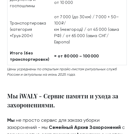
от 10 000
госпошлины
от 7 000 (до 30 км) / 7 000 + 50–
Транспортировка
100 ₽/
(категория
км (межгород) / от 45 000 (авиа
«Груз‑200»)
РФ) / от 65 000 (авиа СНГ/
Европа)
Итого (без
≈ от 80 000 – 100 000
транспортировки)
Цены усреднены по открытым прайс‑листам ритуальных служб
России и актуальны на июнь 2025 года.
Мы iWALY - Сервис памяти и ухода за
захоронениями.
Мы
не просто сервис для заказа уборки
захоронений - мы
Семейный Архив Захоронений
с