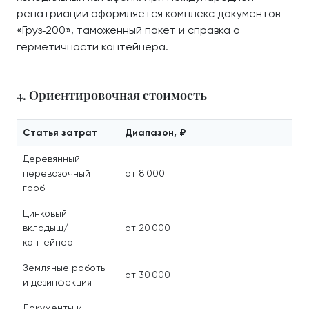
репатриации оформляется комплекс документов
«Груз‑200», таможенный пакет и справка о
герметичности контейнера.
4. Ориентировочная стоимость
Статья затрат
Диапазон, ₽
Деревянный
перевозочный
от 8 000
гроб
Цинковый
вкладыш/
от 20 000
контейнер
Земляные работы
от 30 000
и дезинфекция
Документы и