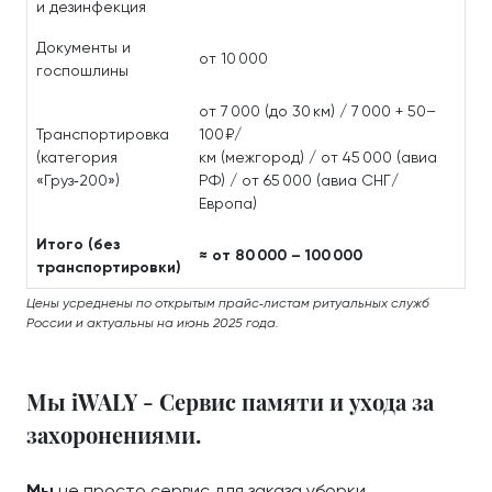
и дезинфекция
Документы и
от 10 000
госпошлины
от 7 000 (до 30 км) / 7 000 + 50–
Транспортировка
100 ₽/
(категория
км (межгород) / от 45 000 (авиа
«Груз‑200»)
РФ) / от 65 000 (авиа СНГ/
Европа)
Итого (без
≈ от 80 000 – 100 000
транспортировки)
Цены усреднены по открытым прайс‑листам ритуальных служб
России и актуальны на июнь 2025 года.
Мы iWALY - Сервис памяти и ухода за
захоронениями.
Мы
не просто сервис для заказа уборки