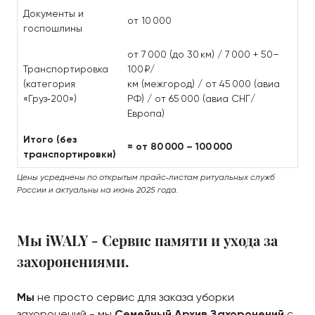
Документы и
от 10 000
госпошлины
от 7 000 (до 30 км) / 7 000 + 50–
Транспортировка
100 ₽/
(категория
км (межгород) / от 45 000 (авиа
«Груз‑200»)
РФ) / от 65 000 (авиа СНГ/
Европа)
Итого (без
≈ от 80 000 – 100 000
транспортировки)
Цены усреднены по открытым прайс‑листам ритуальных служб
России и актуальны на июнь 2025 года.
Мы iWALY - Сервис памяти и ухода за
захоронениями.
Мы
не просто сервис для заказа уборки
захоронений - мы
Семейный Архив Захоронений
с