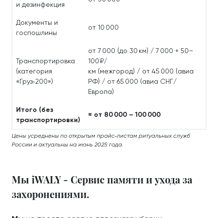
и дезинфекция
Документы и
от 10 000
госпошлины
от 7 000 (до 30 км) / 7 000 + 50–
Транспортировка
100 ₽/
(категория
км (межгород) / от 45 000 (авиа
«Груз‑200»)
РФ) / от 65 000 (авиа СНГ/
Европа)
Итого (без
≈ от 80 000 – 100 000
транспортировки)
Цены усреднены по открытым прайс‑листам ритуальных служб
России и актуальны на июнь 2025 года.
Мы iWALY - Сервис памяти и ухода за
захоронениями.