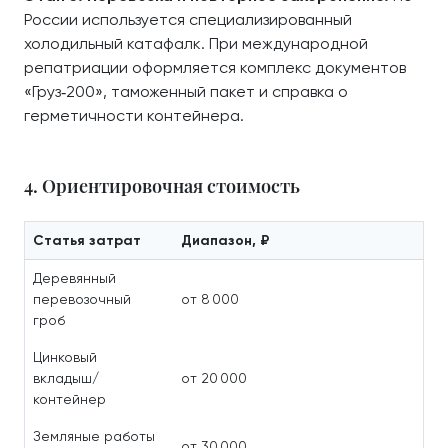
России используется специализированный
холодильный катафалк. При международной
репатриации оформляется комплекс документов
«Груз‑200», таможенный пакет и справка о
герметичности контейнера.
4. Ориентировочная стоимость
Статья затрат
Диапазон, ₽
Деревянный
перевозочный
от 8 000
гроб
Цинковый
вкладыш/
от 20 000
контейнер
Земляные работы
от 30 000