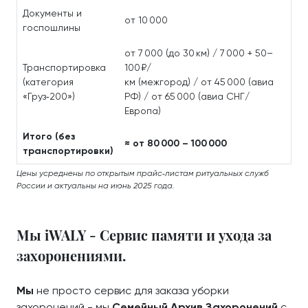
Документы и
от 10 000
госпошлины
от 7 000 (до 30 км) / 7 000 + 50–
Транспортировка
100 ₽/
(категория
км (межгород) / от 45 000 (авиа
«Груз‑200»)
РФ) / от 65 000 (авиа СНГ/
Европа)
Итого (без
≈ от 80 000 – 100 000
транспортировки)
Цены усреднены по открытым прайс‑листам ритуальных служб
России и актуальны на июнь 2025 года.
Мы iWALY - Сервис памяти и ухода за
захоронениями.
Мы
не просто сервис для заказа уборки
захоронений - мы
Семейный Архив Захоронений
с