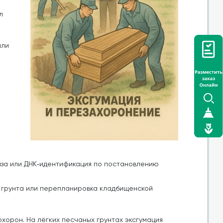
л
или
за или ДНК‑идентификация по постановлению
я грунта или перепланировка кладбищенской
хорон. На лёгких песчаных грунтах эксгумация