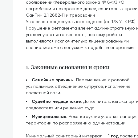
соблюдении Федерального закона № 8‑ФЗ «О
погребении и похоронном деле», санитарных прави
СанПиН 2.1.2882‑11 и требований
Уголовно‑процессуального кодекса (ст. 178 УПК РФ).
Нарушение регламента влечёт административную 
уголовную ответственность, поэтому работы
выполняются исключительно лицензированными
специалистами с допуском к подобным операциям.
1. Законные основания и сроки
Семейные причины.
Перемещение к родовой
усыпальнице, объединение супругов, исполнение
последней воли.
Судебно‑медицинские.
Дополнительная эксперти
следователя или решению суда.
Муниципальные.
Реконструкция участка, санаци
территории по распоряжению администрации.
Минимальный санитарный интервал —
1 год
после по