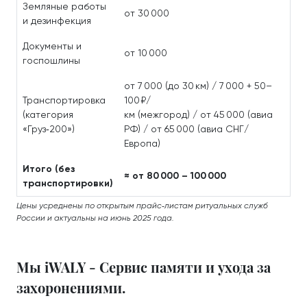
Земляные работы
от 30 000
и дезинфекция
Документы и
от 10 000
госпошлины
от 7 000 (до 30 км) / 7 000 + 50–
Транспортировка
100 ₽/
(категория
км (межгород) / от 45 000 (авиа
«Груз‑200»)
РФ) / от 65 000 (авиа СНГ/
Европа)
Итого (без
≈ от 80 000 – 100 000
транспортировки)
Цены усреднены по открытым прайс‑листам ритуальных служб
России и актуальны на июнь 2025 года.
Мы iWALY - Сервис памяти и ухода за
захоронениями.