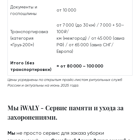
Документы и
от 10 000
госпошлины
от 7 000 (до 30 км) / 7 000 + 50–
Транспортировка
100 ₽/
(категория
км (межгород) / от 45 000 (авиа
«Груз‑200»)
РФ) / от 65 000 (авиа СНГ/
Европа)
Итого (без
≈ от 80 000 – 100 000
транспортировки)
Цены усреднены по открытым прайс‑листам ритуальных служб
России и актуальны на июнь 2025 года.
Мы iWALY - Сервис памяти и ухода за
захоронениями.
Мы
не просто сервис для заказа уборки