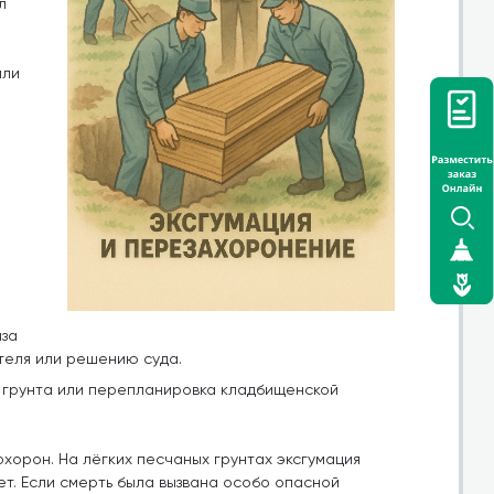
л
или
иза
теля или решению суда.
я грунта или перепланировка кладбищенской
хорон. На лёгких песчаных грунтах эксгумация
лет. Если смерть была вызвана особо опасной