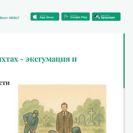
Блог iWALY
яхтах - эксгумация и
сти