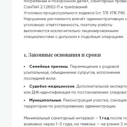
погребении и похоронном деле», санитарных прави
СанПиН 2.1.2882‑11 и требований
Уголовно‑процессуального кодекса (ст. 178 УПК РФ).
Нарушение регламента влечёт административную 
уголовную ответственность, поэтому работы
выполняются исключительно лицензированными
специалистами с допуском к подобным операциям.
1. Законные основания и сроки
Семейные причины.
Перемещение к родовой
усыпальнице, объединение супругов, исполнение
последней воли.
Судебно‑медицинские.
Дополнительная эксперт
или ДНК‑идентификация по постановлению следова
Муниципальные.
Реконструкция участка, санаци
территории по распоряжению администрации.
Минимальный санитарный интервал —
1 год
после по
возможна через 1–3 года, на тяжёлых — не ранее 3 