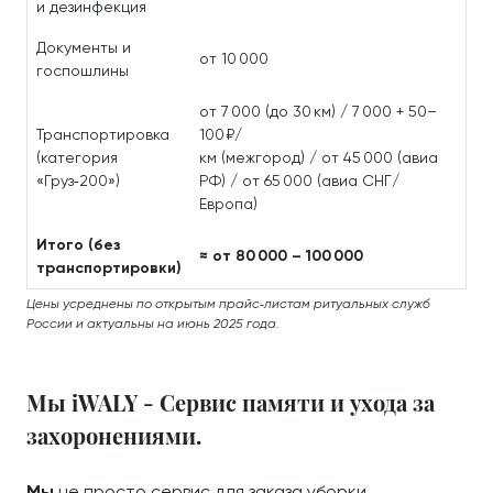
и дезинфекция
Документы и
от 10 000
госпошлины
от 7 000 (до 30 км) / 7 000 + 50–
Транспортировка
100 ₽/
(категория
км (межгород) / от 45 000 (авиа
«Груз‑200»)
РФ) / от 65 000 (авиа СНГ/
Европа)
Итого (без
≈ от 80 000 – 100 000
транспортировки)
Цены усреднены по открытым прайс‑листам ритуальных служб
России и актуальны на июнь 2025 года.
Мы iWALY - Сервис памяти и ухода за
захоронениями.
Мы
не просто сервис для заказа уборки