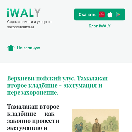
Сервис памяти и ухода за
Блог iWALY
захоронениями
На главную
Верхневилюйский улус, Тамалакан
второе кладбище - эксгумация и
перезахоронение.
Тамалакан второе
кладбище — как
законно провести
эксгумацию и