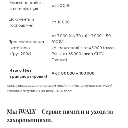
Земляные работы
от 30 000
и дезинфекция
Документы и
от 10 000
госпошлины
от 7 000 (до 30 км) / 7 000 + 50–
Транспортировка
100 ₽/
(категория
км (межгород) / от 45 000 (авиа
«Груз‑200»)
РФ) / от 65 000 (авиа СНГ/
Европа)
Итого (без
≈ от 80 000 – 100 000
транспортировки)
Цены усреднены по открытым прайс‑листам ритуальных служб
России и актуальны на июнь 2025 года.
Мы iWALY - Сервис памяти и ухода за
захоронениями.