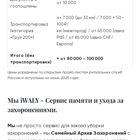
от 10 000
госпошлины
от 7 000 (до 30 км) / 7 000 + 50–
Транспортировка
100 ₽/
(категория
км (межгород) / от 45 000 (авиа
«Груз‑200»)
РФ) / от 65 000 (авиа СНГ/
Европа)
Итого (без
≈ от 80 000 – 100 000
транспортировки)
Цены усреднены по открытым прайс‑листам ритуальных служб
России и актуальны на июнь 2025 года.
Мы iWALY - Сервис памяти и ухода за
захоронениями.
Мы
не просто сервис для заказа уборки
захоронений - мы
Семейный Архив Захоронений
с