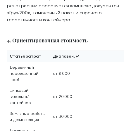
репатриации оформляется комплекс документов
«Груз‑200», таможенный пакет и справка о
герметичности контейнера.
4. Ориентировочная стоимость
Статья затрат
Диапазон, ₽
Деревянный
перевозочный
от 8 000
гроб
Цинковый
вкладыш/
от 20 000
контейнер
Земляные работы
от 30 000
и дезинфекция
Документы и