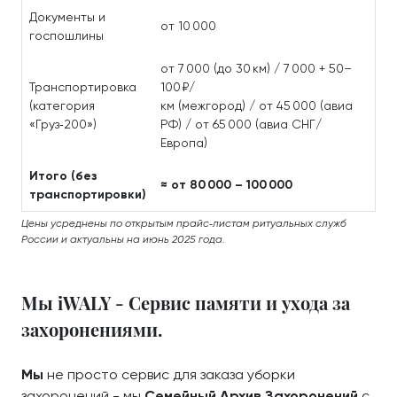
Документы и
от 10 000
госпошлины
от 7 000 (до 30 км) / 7 000 + 50–
Транспортировка
100 ₽/
(категория
км (межгород) / от 45 000 (авиа
«Груз‑200»)
РФ) / от 65 000 (авиа СНГ/
Европа)
Итого (без
≈ от 80 000 – 100 000
транспортировки)
Цены усреднены по открытым прайс‑листам ритуальных служб
России и актуальны на июнь 2025 года.
Мы iWALY - Сервис памяти и ухода за
захоронениями.
Мы
не просто сервис для заказа уборки
захоронений - мы
Семейный Архив Захоронений
с