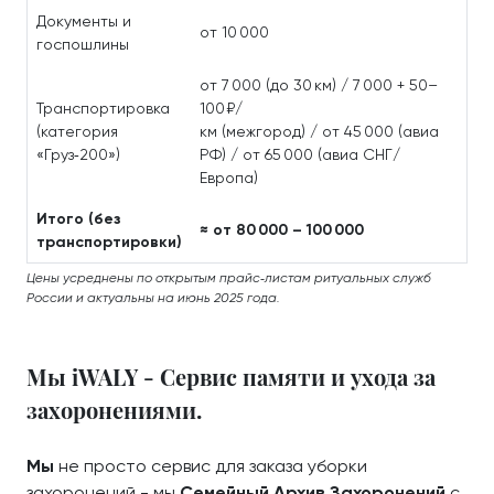
Документы и
от 10 000
госпошлины
от 7 000 (до 30 км) / 7 000 + 50–
Транспортировка
100 ₽/
(категория
км (межгород) / от 45 000 (авиа
«Груз‑200»)
РФ) / от 65 000 (авиа СНГ/
Европа)
Итого (без
≈ от 80 000 – 100 000
транспортировки)
Цены усреднены по открытым прайс‑листам ритуальных служб
России и актуальны на июнь 2025 года.
Мы iWALY - Сервис памяти и ухода за
захоронениями.
Мы
не просто сервис для заказа уборки
захоронений - мы
Семейный Архив Захоронений
с