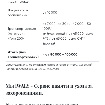
и дезинфекция
Документы и
от 10 000
госпошлины
от 7 000 (до 30 км) / 7 000 + 50–
Транспортировка
100 ₽/
(категория
км (межгород) / от 45 000 (авиа
«Груз‑200»)
РФ) / от 65 000 (авиа СНГ/
Европа)
Итого (без
≈ от 80 000 – 100 000
транспортировки)
Цены усреднены по открытым прайс‑листам ритуальных служб
России и актуальны на июнь 2025 года.
Мы iWALY - Сервис памяти и ухода за
захоронениями.
Мы
не просто сервис для заказа уборки