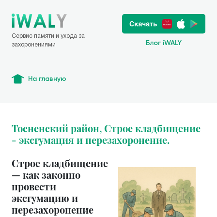
Сервис памяти и ухода за
Блог iWALY
захоронениями
На главную
Тосненский район, Строе кладбищение
- эксгумация и перезахоронение.
Строе кладбищение
— как законно
провести
эксгумацию и
перезахоронение