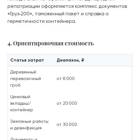
репатриации оформляется комплекс документов
«Груз‑200», таможенный пакет и справка о
герметичности контейнера.
4. Ориентировочная стоимость
Статья затрат
Диапазон, ₽
Деревянный
перевозочный
от 8 000
гроб
Цинковый
вкладыш/
от 20 000
контейнер
Земляные работы
от 30 000
и дезинфекция
Документы и