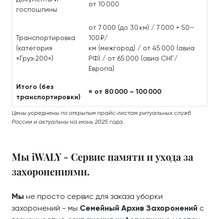
от 10 000
госпошлины
от 7 000 (до 30 км) / 7 000 + 50–
Транспортировка
100 ₽/
(категория
км (межгород) / от 45 000 (авиа
«Груз‑200»)
РФ) / от 65 000 (авиа СНГ/
Европа)
Итого (без
≈ от 80 000 – 100 000
транспортировки)
Цены усреднены по открытым прайс‑листам ритуальных служб
России и актуальны на июнь 2025 года.
Мы iWALY - Сервис памяти и ухода за
захоронениями.
Мы
не просто сервис для заказа уборки
захоронений - мы
Семейный Архив Захоронений
с