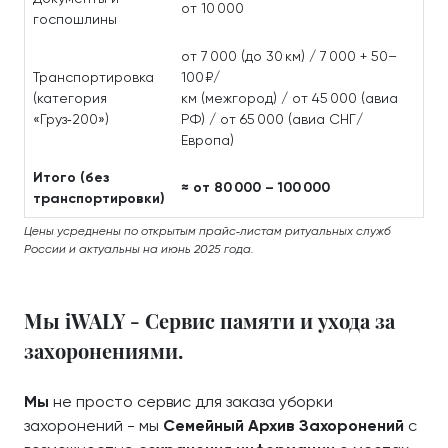
от 10 000
госпошлины
от 7 000 (до 30 км) / 7 000 + 50–
Транспортировка
100 ₽/
(категория
км (межгород) / от 45 000 (авиа
«Груз‑200»)
РФ) / от 65 000 (авиа СНГ/
Европа)
Итого (без
≈ от 80 000 – 100 000
транспортировки)
Цены усреднены по открытым прайс‑листам ритуальных служб
России и актуальны на июнь 2025 года.
Мы iWALY - Сервис памяти и ухода за
захоронениями.
Мы
не просто сервис для заказа уборки
захоронений - мы
Семейный Архив Захоронений
с