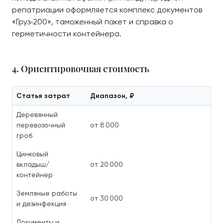
репатриации оформляется комплекс документов
«Груз‑200», таможенный пакет и справка о
герметичности контейнера.
4. Ориентировочная стоимость
Статья затрат
Диапазон, ₽
Деревянный
перевозочный
от 8 000
гроб
Цинковый
вкладыш/
от 20 000
контейнер
Земляные работы
от 30 000
и дезинфекция
Документы и