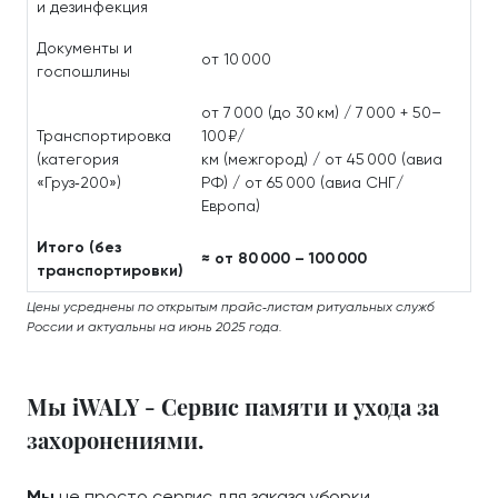
и дезинфекция
Документы и
от 10 000
госпошлины
от 7 000 (до 30 км) / 7 000 + 50–
Транспортировка
100 ₽/
(категория
км (межгород) / от 45 000 (авиа
«Груз‑200»)
РФ) / от 65 000 (авиа СНГ/
Европа)
Итого (без
≈ от 80 000 – 100 000
транспортировки)
Цены усреднены по открытым прайс‑листам ритуальных служб
России и актуальны на июнь 2025 года.
Мы iWALY - Сервис памяти и ухода за
захоронениями.
Мы
не просто сервис для заказа уборки