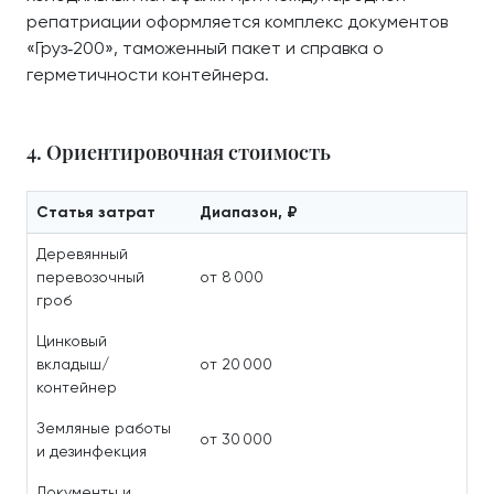
репатриации оформляется комплекс документов
«Груз‑200», таможенный пакет и справка о
герметичности контейнера.
4. Ориентировочная стоимость
Статья затрат
Диапазон, ₽
Деревянный
перевозочный
от 8 000
гроб
Цинковый
вкладыш/
от 20 000
контейнер
Земляные работы
от 30 000
и дезинфекция
Документы и