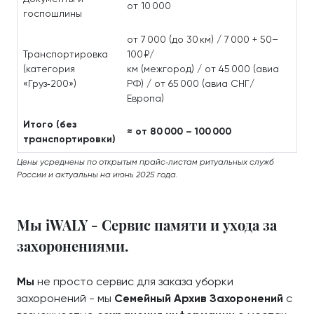
от 10 000
госпошлины
от 7 000 (до 30 км) / 7 000 + 50–
Транспортировка
100 ₽/
(категория
км (межгород) / от 45 000 (авиа
«Груз‑200»)
РФ) / от 65 000 (авиа СНГ/
Европа)
Итого (без
≈ от 80 000 – 100 000
транспортировки)
Цены усреднены по открытым прайс‑листам ритуальных служб
России и актуальны на июнь 2025 года.
Мы iWALY - Сервис памяти и ухода за
захоронениями.
Мы
не просто сервис для заказа уборки
захоронений - мы
Семейный Архив Захоронений
с