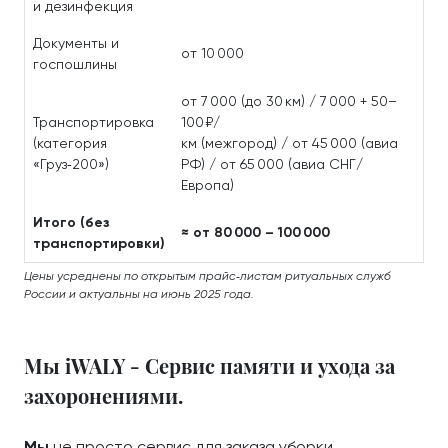
и дезинфекция
Документы и
от 10 000
госпошлины
от 7 000 (до 30 км) / 7 000 + 50–
Транспортировка
100 ₽/
(категория
км (межгород) / от 45 000 (авиа
«Груз‑200»)
РФ) / от 65 000 (авиа СНГ/
Европа)
Итого (без
≈ от 80 000 – 100 000
транспортировки)
Цены усреднены по открытым прайс‑листам ритуальных служб
России и актуальны на июнь 2025 года.
Мы iWALY - Сервис памяти и ухода за
захоронениями.
Мы
не просто сервис для заказа уборки