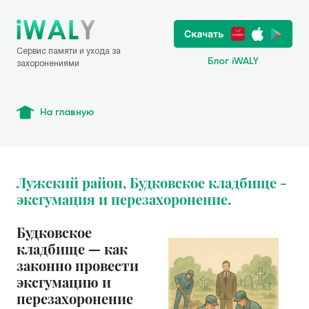
Сервис памяти и ухода за
Блог iWALY
захоронениями
На главную
Лужский район, Будковское кладбище -
эксгумация и перезахоронение.
Будковское
кладбище — как
законно провести
эксгумацию и
перезахоронение