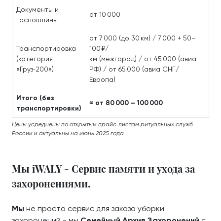
Документы и
от 10 000
госпошлины
от 7 000 (до 30 км) / 7 000 + 50–
Транспортировка
100 ₽/
(категория
км (межгород) / от 45 000 (авиа
«Груз‑200»)
РФ) / от 65 000 (авиа СНГ/
Европа)
Итого (без
≈ от 80 000 – 100 000
транспортировки)
Цены усреднены по открытым прайс‑листам ритуальных служб
России и актуальны на июнь 2025 года.
Мы iWALY - Сервис памяти и ухода за
захоронениями.
Мы
не просто сервис для заказа уборки
захоронений - мы
Семейный Архив Захоронений
с