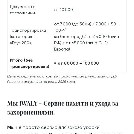
Документы и
от 10 000
госпошлины
от 7 000 (до 30 км) / 7 000 + 50–
Транспортировка
100 ₽/
(категория
км (межгород) / от 45 000 (авиа
«Груз‑200»)
РФ) / от 65 000 (авиа СНГ/
Европа)
Итого (без
≈ от 80 000 – 100 000
транспортировки)
Цены усреднены по открытым прайс‑листам ритуальных служб
России и актуальны на июнь 2025 года.
Мы iWALY - Сервис памяти и ухода за
захоронениями.
Мы
не просто сервис для заказа уборки