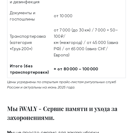
и дезинфекция
Документы и
от 10 000
госпошлины
от 7 000 (до 30 км) / 7 000 + 50–
Транспортировка
100 ₽/
(категория
км (межгород) / от 45 000 (авиа
«Груз‑200»)
РФ) / от 65 000 (авиа СНГ/
Европа)
Итого (без
≈ от 80 000 – 100 000
транспортировки)
Цены усреднены по открытым прайс‑листам ритуальных служб
России и актуальны на июнь 2025 года.
Мы iWALY - Сервис памяти и ухода за
захоронениями.
Мы
не просто сервис для заказа уборки