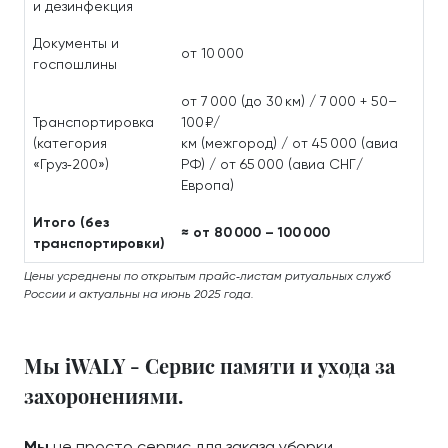
и дезинфекция
Документы и
от 10 000
госпошлины
от 7 000 (до 30 км) / 7 000 + 50–
Транспортировка
100 ₽/
(категория
км (межгород) / от 45 000 (авиа
«Груз‑200»)
РФ) / от 65 000 (авиа СНГ/
Европа)
Итого (без
≈ от 80 000 – 100 000
транспортировки)
Цены усреднены по открытым прайс‑листам ритуальных служб
России и актуальны на июнь 2025 года.
Мы iWALY - Сервис памяти и ухода за
захоронениями.
Мы
не просто сервис для заказа уборки