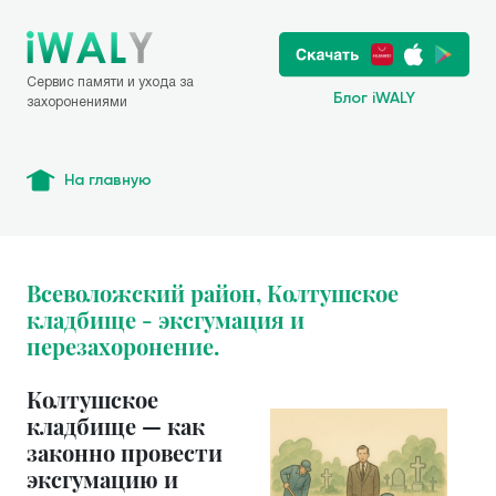
Сервис памяти и ухода за
Блог iWALY
захоронениями
На главную
Всеволожский район, Колтушское
кладбище - эксгумация и
перезахоронение.
Колтушское
кладбище — как
законно провести
эксгумацию и