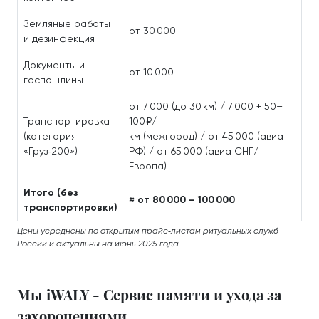
Земляные работы
от 30 000
и дезинфекция
Документы и
от 10 000
госпошлины
от 7 000 (до 30 км) / 7 000 + 50–
Транспортировка
100 ₽/
(категория
км (межгород) / от 45 000 (авиа
«Груз‑200»)
РФ) / от 65 000 (авиа СНГ/
Европа)
Итого (без
≈ от 80 000 – 100 000
транспортировки)
Цены усреднены по открытым прайс‑листам ритуальных служб
России и актуальны на июнь 2025 года.
Мы iWALY - Сервис памяти и ухода за
захоронениями.