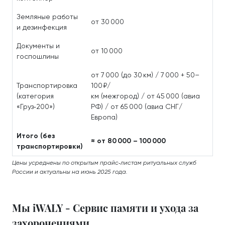
Земляные работы
от 30 000
и дезинфекция
Документы и
от 10 000
госпошлины
от 7 000 (до 30 км) / 7 000 + 50–
Транспортировка
100 ₽/
(категория
км (межгород) / от 45 000 (авиа
«Груз‑200»)
РФ) / от 65 000 (авиа СНГ/
Европа)
Итого (без
≈ от 80 000 – 100 000
транспортировки)
Цены усреднены по открытым прайс‑листам ритуальных служб
России и актуальны на июнь 2025 года.
Мы iWALY - Сервис памяти и ухода за
захоронениями.