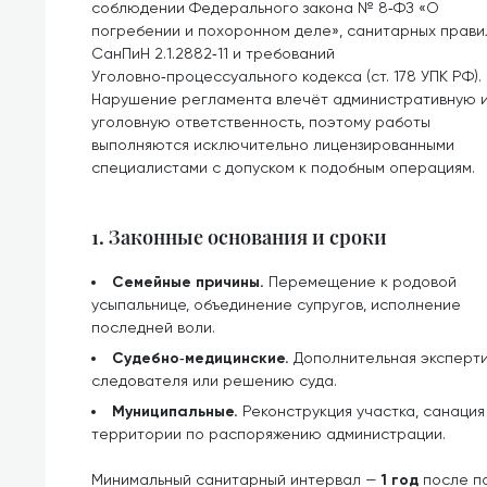
соблюдении Федерального закона № 8‑ФЗ «О
погребении и похоронном деле», санитарных прави
СанПиН 2.1.2882‑11 и требований
Уголовно‑процессуального кодекса (ст. 178 УПК РФ).
Нарушение регламента влечёт административную 
уголовную ответственность, поэтому работы
выполняются исключительно лицензированными
специалистами с допуском к подобным операциям.
1. Законные основания и сроки
Семейные причины.
Перемещение к родовой
усыпальнице, объединение супругов, исполнение
последней воли.
Судебно‑медицинские.
Дополнительная эксперти
следователя или решению суда.
Муниципальные.
Реконструкция участка, санаци
территории по распоряжению администрации.
Минимальный санитарный интервал —
1 год
после по