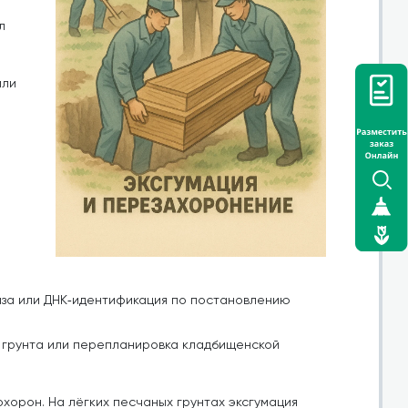
л
или
за или ДНК‑идентификация по постановлению
я грунта или перепланировка кладбищенской
хорон. На лёгких песчаных грунтах эксгумация