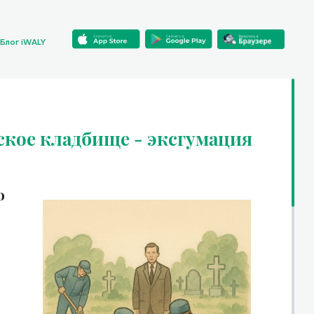
Блог iWALY
ское кладбище - эксгумация
о