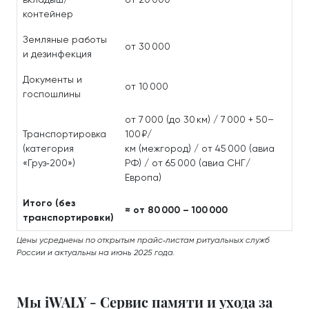
контейнер
Земляные работы
от 30 000
и дезинфекция
Документы и
от 10 000
госпошлины
от 7 000 (до 30 км) / 7 000 + 50–
Транспортировка
100 ₽/
(категория
км (межгород) / от 45 000 (авиа
«Груз‑200»)
РФ) / от 65 000 (авиа СНГ/
Европа)
Итого (без
≈ от 80 000 – 100 000
транспортировки)
Цены усреднены по открытым прайс‑листам ритуальных служб
России и актуальны на июнь 2025 года.
Мы iWALY - Сервис памяти и ухода за