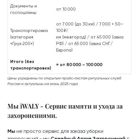
Документы и
от 10 000
госпошлины
от 7 000 (до 30 км) / 7 000 + 50–
Транспортировка
100 ₽/
(категория
км (межгород) / от 45 000 (авиа
«Груз‑200»)
РФ) / от 65 000 (авиа СНГ/
Европа)
Итого (без
≈ от 80 000 – 100 000
транспортировки)
Цены усреднены по открытым прайс‑листам ритуальных служб
России и актуальны на июнь 2025 года.
Мы iWALY - Сервис памяти и ухода за
захоронениями.
Мы
не просто сервис для заказа уборки
захоронений - мы
Семейный Архив Захоронений
с