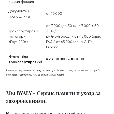
и дезинфекция
Документы и
от 10 000
госпошлины
от 7 000 (до 30 км) / 7 000 + 50–
Транспортировка
100 ₽/
(категория
км (межгород) / от 45 000 (авиа
«Груз‑200»)
РФ) / от 65 000 (авиа СНГ/
Европа)
Итого (без
≈ от 80 000 – 100 000
транспортировки)
Цены усреднены по открытым прайс‑листам ритуальных служб
России и актуальны на июнь 2025 года.
Мы iWALY - Сервис памяти и ухода за
захоронениями.
Мы
не просто сервис для заказа уборки