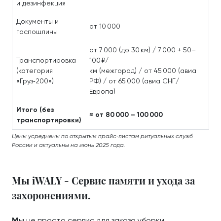
и дезинфекция
Документы и
от 10 000
госпошлины
от 7 000 (до 30 км) / 7 000 + 50–
Транспортировка
100 ₽/
(категория
км (межгород) / от 45 000 (авиа
«Груз‑200»)
РФ) / от 65 000 (авиа СНГ/
Европа)
Итого (без
≈ от 80 000 – 100 000
транспортировки)
Цены усреднены по открытым прайс‑листам ритуальных служб
России и актуальны на июнь 2025 года.
Мы iWALY - Сервис памяти и ухода за
захоронениями.
Мы
не просто сервис для заказа уборки