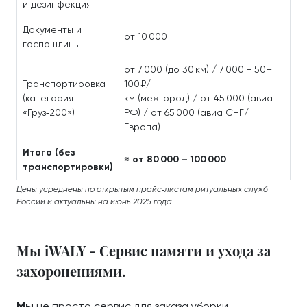
и дезинфекция
Документы и
от 10 000
госпошлины
от 7 000 (до 30 км) / 7 000 + 50–
Транспортировка
100 ₽/
(категория
км (межгород) / от 45 000 (авиа
«Груз‑200»)
РФ) / от 65 000 (авиа СНГ/
Европа)
Итого (без
≈ от 80 000 – 100 000
транспортировки)
Цены усреднены по открытым прайс‑листам ритуальных служб
России и актуальны на июнь 2025 года.
Мы iWALY - Сервис памяти и ухода за
захоронениями.
Мы
не просто сервис для заказа уборки