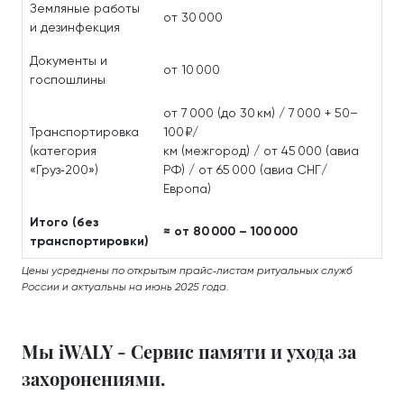
Земляные работы
от 30 000
и дезинфекция
Документы и
от 10 000
госпошлины
от 7 000 (до 30 км) / 7 000 + 50–
Транспортировка
100 ₽/
(категория
км (межгород) / от 45 000 (авиа
«Груз‑200»)
РФ) / от 65 000 (авиа СНГ/
Европа)
Итого (без
≈ от 80 000 – 100 000
транспортировки)
Цены усреднены по открытым прайс‑листам ритуальных служб
России и актуальны на июнь 2025 года.
Мы iWALY - Сервис памяти и ухода за
захоронениями.