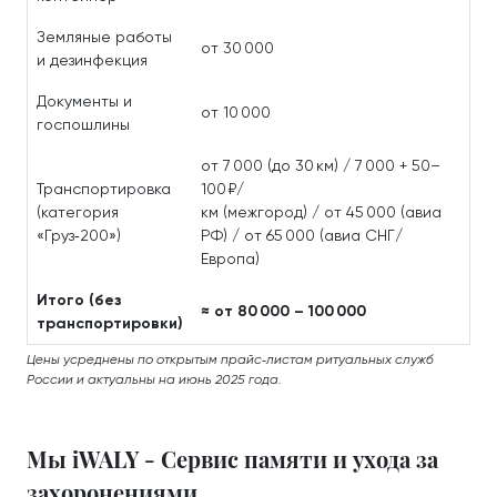
Земляные работы
от 30 000
и дезинфекция
Документы и
от 10 000
госпошлины
от 7 000 (до 30 км) / 7 000 + 50–
Транспортировка
100 ₽/
(категория
км (межгород) / от 45 000 (авиа
«Груз‑200»)
РФ) / от 65 000 (авиа СНГ/
Европа)
Итого (без
≈ от 80 000 – 100 000
транспортировки)
Цены усреднены по открытым прайс‑листам ритуальных служб
России и актуальны на июнь 2025 года.
Мы iWALY - Сервис памяти и ухода за
захоронениями.