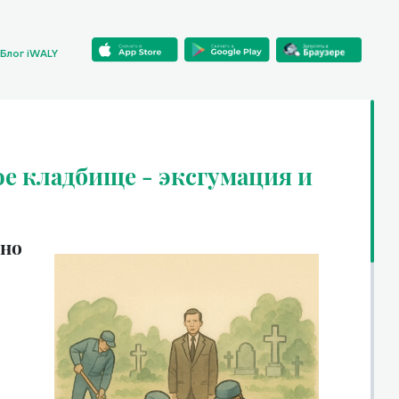
Блог iWALY
ое кладбище - эксгумация и
нно