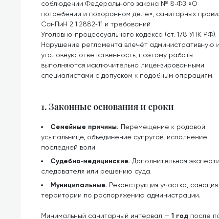
соблюдении Федерального закона № 8‑ФЗ «О
погребении и похоронном деле», санитарных прави
СанПиН 2.1.2882‑11 и требований
Уголовно‑процессуального кодекса (ст. 178 УПК РФ).
Нарушение регламента влечёт административную 
уголовную ответственность, поэтому работы
выполняются исключительно лицензированными
специалистами с допуском к подобным операциям.
1. Законные основания и сроки
Семейные причины.
Перемещение к родовой
усыпальнице, объединение супругов, исполнение
последней воли.
Судебно‑медицинские.
Дополнительная эксперти
следователя или решению суда.
Муниципальные.
Реконструкция участка, санаци
территории по распоряжению администрации.
Минимальный санитарный интервал —
1 год
после по