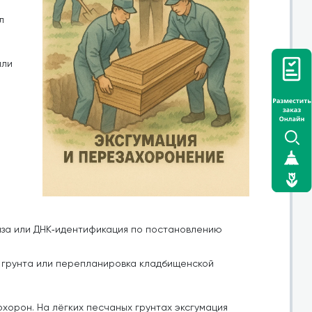
л
или
за или ДНК‑идентификация по постановлению
я грунта или перепланировка кладбищенской
хорон. На лёгких песчаных грунтах эксгумация