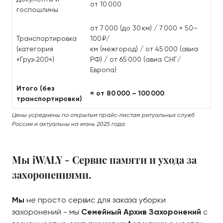
от 10 000
госпошлины
от 7 000 (до 30 км) / 7 000 + 50–
Транспортировка
100 ₽/
(категория
км (межгород) / от 45 000 (авиа
«Груз‑200»)
РФ) / от 65 000 (авиа СНГ/
Европа)
Итого (без
≈ от 80 000 – 100 000
транспортировки)
Цены усреднены по открытым прайс‑листам ритуальных служб
России и актуальны на июнь 2025 года.
Мы iWALY - Сервис памяти и ухода за
захоронениями.
Мы
не просто сервис для заказа уборки
захоронений - мы
Семейный Архив Захоронений
с