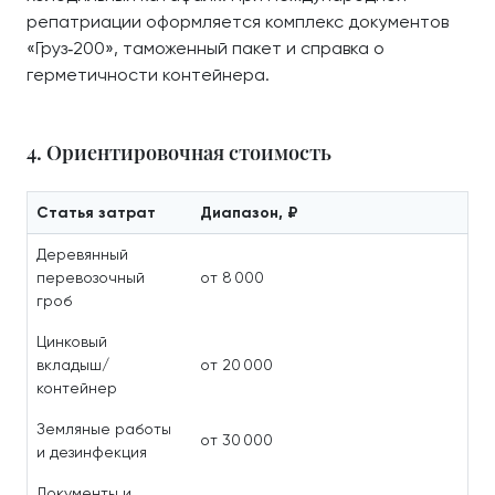
репатриации оформляется комплекс документов
«Груз‑200», таможенный пакет и справка о
герметичности контейнера.
4. Ориентировочная стоимость
Статья затрат
Диапазон, ₽
Деревянный
перевозочный
от 8 000
гроб
Цинковый
вкладыш/
от 20 000
контейнер
Земляные работы
от 30 000
и дезинфекция
Документы и