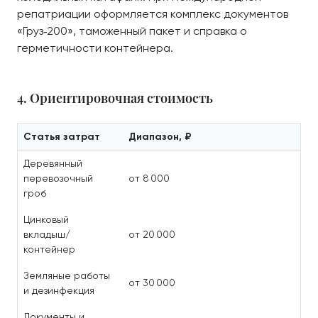
репатриации оформляется комплекс документов
«Груз‑200», таможенный пакет и справка о
герметичности контейнера.
4. Ориентировочная стоимость
Статья затрат
Диапазон, ₽
Деревянный
перевозочный
от 8 000
гроб
Цинковый
вкладыш/
от 20 000
контейнер
Земляные работы
от 30 000
и дезинфекция
Документы и