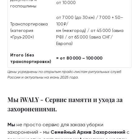
от 10 000
госпошлины
от 7 000 (до 30 км) / 7 000 + 50–
Транспортировка
100 ₽/
(категория
км (межгород) / от 45 000 (авиа
«Груз‑200»)
РФ) / от 65 000 (авиа СНГ/
Европа)
Итого (без
≈ от 80 000 – 100 000
транспортировки)
Цены усреднены по открытым прайс‑листам ритуальных служб
России и актуальны на июнь 2025 года.
Мы iWALY - Сервис памяти и ухода за
захоронениями.
Мы
не просто сервис для заказа уборки
захоронений - мы
Семейный Архив Захоронений
с