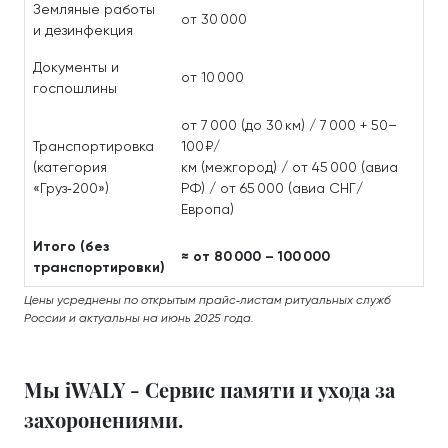
Земляные работы
от 30 000
и дезинфекция
Документы и
от 10 000
госпошлины
от 7 000 (до 30 км) / 7 000 + 50–
Транспортировка
100 ₽/
(категория
км (межгород) / от 45 000 (авиа
«Груз‑200»)
РФ) / от 65 000 (авиа СНГ/
Европа)
Итого (без
≈ от 80 000 – 100 000
транспортировки)
Цены усреднены по открытым прайс‑листам ритуальных служб
России и актуальны на июнь 2025 года.
Мы iWALY - Сервис памяти и ухода за
захоронениями.