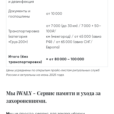
и дезинфекция
Документы и
от 10 000
госпошлины
от 7 000 (до 30 км) / 7 000 + 50–
Транспортировка
100 ₽/
(категория
км (межгород) / от 45 000 (авиа
«Груз‑200»)
РФ) / от 65 000 (авиа СНГ/
Европа)
Итого (без
≈ от 80 000 – 100 000
транспортировки)
Цены усреднены по открытым прайс‑листам ритуальных служб
России и актуальны на июнь 2025 года.
Мы iWALY - Сервис памяти и ухода за
захоронениями.
Мы
не просто сервис для заказа уборки