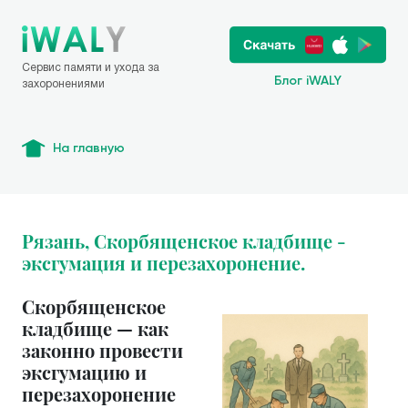
Сервис памяти и ухода за
Блог iWALY
захоронениями
На главную
Рязань, Скорбященское кладбище -
эксгумация и перезахоронение.
Скорбященское
кладбище — как
законно провести
эксгумацию и
перезахоронение