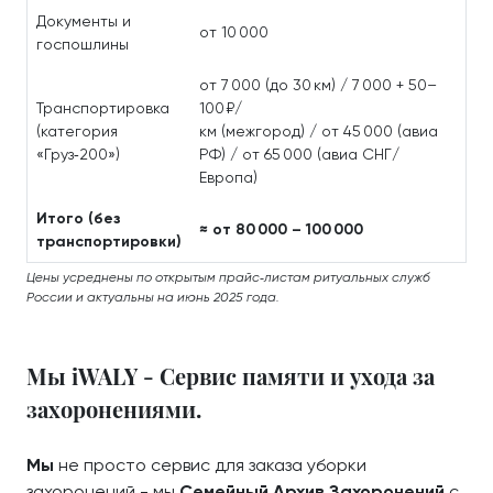
Документы и
от 10 000
госпошлины
от 7 000 (до 30 км) / 7 000 + 50–
Транспортировка
100 ₽/
(категория
км (межгород) / от 45 000 (авиа
«Груз‑200»)
РФ) / от 65 000 (авиа СНГ/
Европа)
Итого (без
≈ от 80 000 – 100 000
транспортировки)
Цены усреднены по открытым прайс‑листам ритуальных служб
России и актуальны на июнь 2025 года.
Мы iWALY - Сервис памяти и ухода за
захоронениями.
Мы
не просто сервис для заказа уборки
захоронений - мы
Семейный Архив Захоронений
с