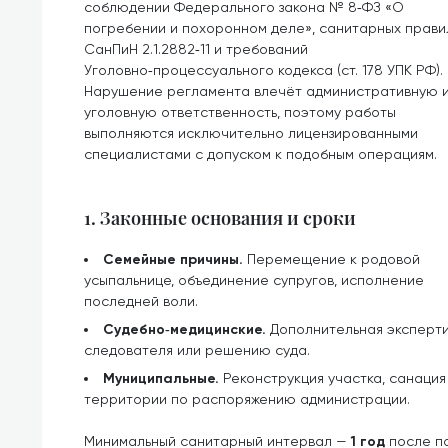
соблюдении Федерального закона № 8‑ФЗ «О
погребении и похоронном деле», санитарных прави
СанПиН 2.1.2882‑11 и требований
Уголовно‑процессуального кодекса (ст. 178 УПК РФ).
Нарушение регламента влечёт административную 
уголовную ответственность, поэтому работы
выполняются исключительно лицензированными
специалистами с допуском к подобным операциям.
1. Законные основания и сроки
Семейные причины.
Перемещение к родовой
усыпальнице, объединение супругов, исполнение
последней воли.
Судебно‑медицинские.
Дополнительная эксперти
следователя или решению суда.
Муниципальные.
Реконструкция участка, санаци
территории по распоряжению администрации.
Минимальный санитарный интервал —
1 год
после по