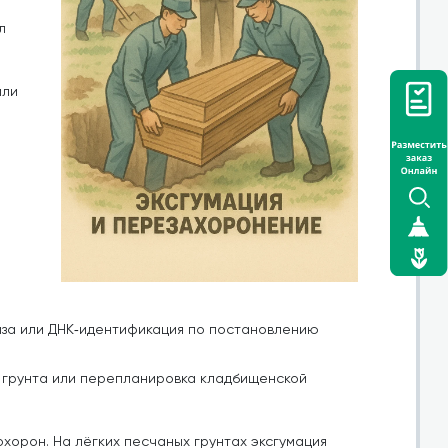
л
или
за или ДНК‑идентификация по постановлению
я грунта или перепланировка кладбищенской
хорон. На лёгких песчаных грунтах эксгумация