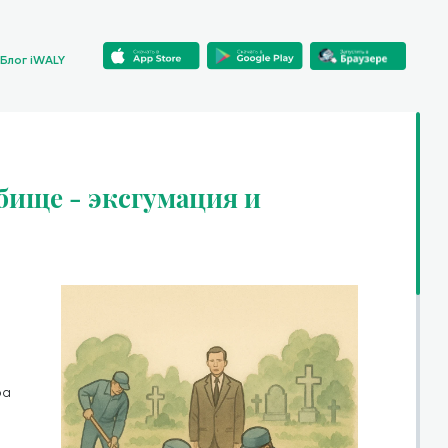
Блог iWALY
бище - эксгумация и
ра