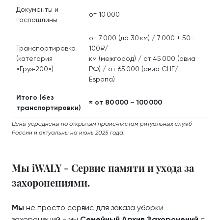
Документы и
от 10 000
госпошлины
от 7 000 (до 30 км) / 7 000 + 50–
Транспортировка
100 ₽/
(категория
км (межгород) / от 45 000 (авиа
«Груз‑200»)
РФ) / от 65 000 (авиа СНГ/
Европа)
Итого (без
≈ от 80 000 – 100 000
транспортировки)
Цены усреднены по открытым прайс‑листам ритуальных служб
России и актуальны на июнь 2025 года.
Мы iWALY - Сервис памяти и ухода за
захоронениями.
Мы
не просто сервис для заказа уборки
захоронений - мы
Семейный Архив Захоронений
с