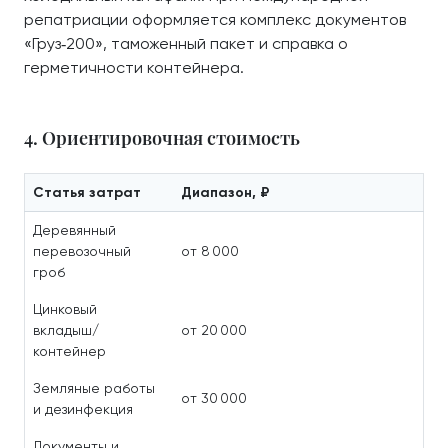
репатриации оформляется комплекс документов
«Груз‑200», таможенный пакет и справка о
герметичности контейнера.
4. Ориентировочная стоимость
Статья затрат
Диапазон, ₽
Деревянный
перевозочный
от 8 000
гроб
Цинковый
вкладыш/
от 20 000
контейнер
Земляные работы
от 30 000
и дезинфекция
Документы и