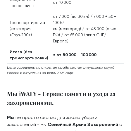
от 10 000
госпошлины
от 7 000 (до 30 км) / 7 000 + 50–
Транспортировка
100 ₽/
(категория
км (межгород) / от 45 000 (авиа
«Груз‑200»)
РФ) / от 65 000 (авиа СНГ/
Европа)
Итого (без
≈ от 80 000 – 100 000
транспортировки)
Цены усреднены по открытым прайс‑листам ритуальных служб
России и актуальны на июнь 2025 года.
Мы iWALY - Сервис памяти и ухода за
захоронениями.
Мы
не просто сервис для заказа уборки
захоронений - мы
Семейный Архив Захоронений
с