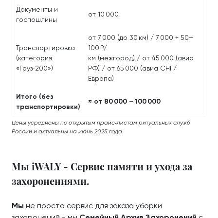
Документы и
от 10 000
госпошлины
от 7 000 (до 30 км) / 7 000 + 50–
Транспортировка
100 ₽/
(категория
км (межгород) / от 45 000 (авиа
«Груз‑200»)
РФ) / от 65 000 (авиа СНГ/
Европа)
Итого (без
≈ от 80 000 – 100 000
транспортировки)
Цены усреднены по открытым прайс‑листам ритуальных служб
России и актуальны на июнь 2025 года.
Мы iWALY - Сервис памяти и ухода за
захоронениями.
Мы
не просто сервис для заказа уборки
захоронений - мы
Семейный Архив Захоронений
с