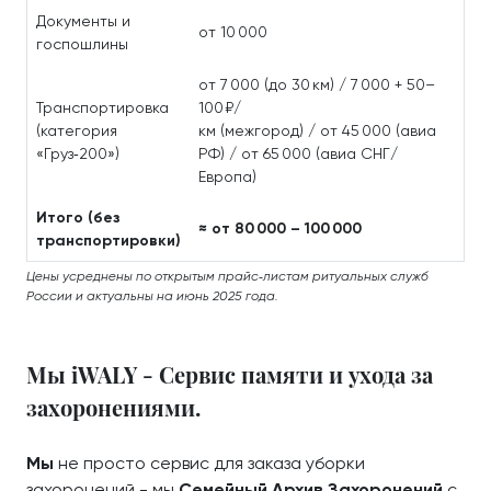
Документы и
от 10 000
госпошлины
от 7 000 (до 30 км) / 7 000 + 50–
Транспортировка
100 ₽/
(категория
км (межгород) / от 45 000 (авиа
«Груз‑200»)
РФ) / от 65 000 (авиа СНГ/
Европа)
Итого (без
≈ от 80 000 – 100 000
транспортировки)
Цены усреднены по открытым прайс‑листам ритуальных служб
России и актуальны на июнь 2025 года.
Мы iWALY - Сервис памяти и ухода за
захоронениями.
Мы
не просто сервис для заказа уборки
захоронений - мы
Семейный Архив Захоронений
с