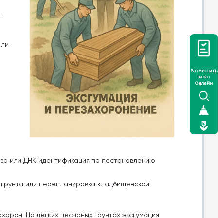
л
или
за или ДНК‑идентификация по постановлению
я грунта или перепланировка кладбищенской
хорон. На лёгких песчаных грунтах эксгумация