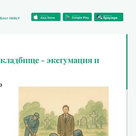
Блог iWALY
 кладбище - эксгумация и
о