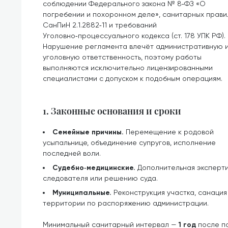
соблюдении Федерального закона № 8‑ФЗ «О
погребении и похоронном деле», санитарных прави
СанПиН 2.1.2882‑11 и требований
Уголовно‑процессуального кодекса (ст. 178 УПК РФ).
Нарушение регламента влечёт административную 
уголовную ответственность, поэтому работы
выполняются исключительно лицензированными
специалистами с допуском к подобным операциям.
1. Законные основания и сроки
Семейные причины.
Перемещение к родовой
усыпальнице, объединение супругов, исполнение
последней воли.
Судебно‑медицинские.
Дополнительная эксперти
следователя или решению суда.
Муниципальные.
Реконструкция участка, санаци
территории по распоряжению администрации.
Минимальный санитарный интервал —
1 год
после по